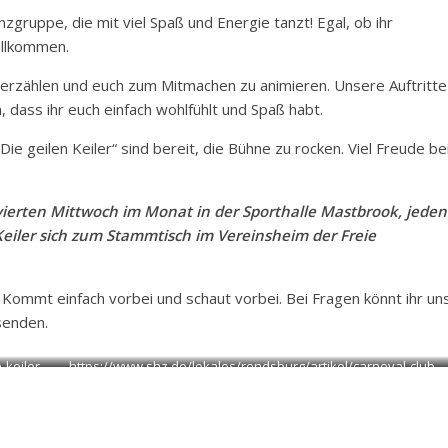
anzgruppe, die mit viel Spaß und Energie tanzt! Egal, ob ihr
illkommen.
 erzählen und euch zum Mitmachen zu animieren. Unsere Auftritte
 dass ihr euch einfach wohlfühlt und Spaß habt.
e geilen Keiler“ sind bereit, die Bühne zu rocken. Viel Freude be
 vierten Mittwoch im Monat in der Sporthalle Mastbrook, jeden
 Keiler sich zum Stammtisch im Vereinsheim der Freie
! Kommt einfach vorbei und schaut vorbei. Bei Fragen könnt ihr un
senden.
keiler-
https://www.shz.de/lokales/rendsburg/artikel/carneval-club-
rendsburg-maennertanzgruppe-geile-keiler-in-aktion-46644801