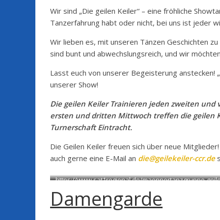
Wir sind „Die geilen Keiler“ – eine fröhliche Showt
Tanzerfahrung habt oder nicht, bei uns ist jeder w
Wir lieben es, mit unseren Tänzen Geschichten zu
sind bunt und abwechslungsreich, und wir möchten,
Lasst euch von unserer Begeisterung anstecken! „Di
unserer Show!
Die geilen Keiler Trainieren jeden zweiten und
ersten und dritten Mittwoch treffen die geilen
Turnerschaft Eintracht.
Die Geilen Keiler freuen sich über neue Mitglieder
auch gerne eine E-Mail an
die@geilekeiler-ccr.de
https://www.sat1regional.de/maennertanzgruppe-geile-
bringt-schwung-in-rendsburger-carneval-club/
Damengarde