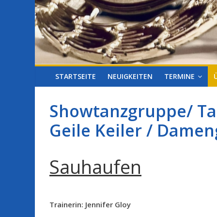
STARTSEITE
NEUIGKEITEN
TERMINE
Showtanzgruppe/ Ta
Geile Keiler / Dame
Sauhaufen
Trainerin: Jennifer Gloy